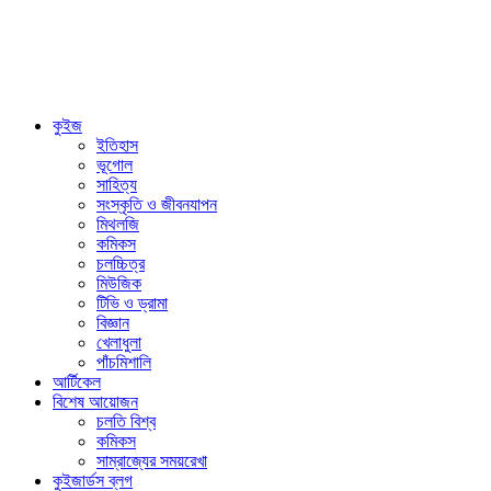
কুইজ
ইতিহাস
ভূগোল
সাহিত্য
সংস্কৃতি ও জীবনযাপন
মিথলজি
কমিকস
চলচ্চিত্র
মিউজিক
টিভি ও ড্রামা
বিজ্ঞান
খেলাধুলা
পাঁচমিশালি
আর্টিকেল
বিশেষ আয়োজন
চলতি বিশ্ব
কমিকস
সাম্রাজ্যের সময়রেখা
কুইজার্ডস ব্লগ