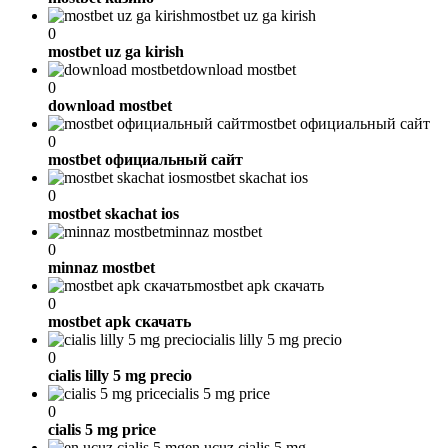
mostbet uz ga kirish
0
mostbet uz ga kirish
download mostbet
0
download mostbet
mostbet официальный сайт
0
mostbet официальный сайт
mostbet skachat ios
0
mostbet skachat ios
minnaz mostbet
0
minnaz mostbet
mostbet apk скачать
0
mostbet apk скачать
cialis lilly 5 mg precio
0
cialis lilly 5 mg precio
cialis 5 mg price
0
cialis 5 mg price
en ucuz cialis 5 mg