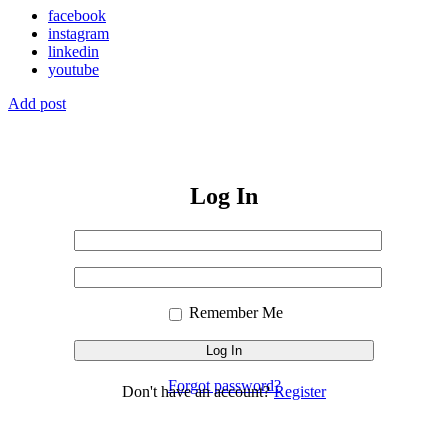
facebook
instagram
linkedin
youtube
Add post
Log In
Username
or
Sign
Email
Password
In
Address
Remember Me
Forgot password?
Don't have an account?
Register