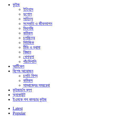
কুইজ
ইতিহাস
ভূগোল
সাহিত্য
সংস্কৃতি ও জীবনযাপন
মিথলজি
কমিকস
চলচ্চিত্র
মিউজিক
টিভি ও ড্রামা
বিজ্ঞান
খেলাধুলা
পাঁচমিশালি
আর্টিকেল
বিশেষ আয়োজন
চলতি বিশ্ব
কমিকস
সাম্রাজ্যের সময়রেখা
কুইজার্ডস ব্লগ
অ্যাকাউন্ট
ইএমকে পপ কালচার কুইজ
Latest
Popular