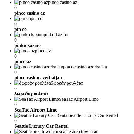
pinco casino az
0
pinco casino az
pin co
0
pin co
pinko kazino
0
pinko kazino
pinco az
0
pinco az
pinco casino azerbaijan
0
pinco casino azerbaijan
δωρεάν ρουλέτα
0
δωρεάν ρουλέτα
SeaTac Airport Limo
0
SeaTac Airport Limo
Seattle Luxury Car Rental
0
Seattle Luxury Car Rental
Seattle area town car