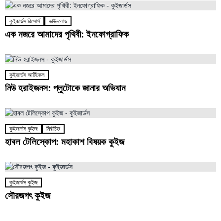
কুইজার্ডস রিসোর্স
ডাউনলোড
এক নজরে আমাদের পৃথিবী: ইনফোগ্রাফিক
কুইজার্ডস আর্টিকেল
নিউ হরাইজনস: প্লুটোকে জানার অভিযান
কুইজার্ডস কুইজ
নির্বাচিত
হাবল টেলিস্কোপ: মহাকাশ বিষয়ক কুইজ
কুইজার্ডস কুইজ
সৌরজগৎ কুইজ