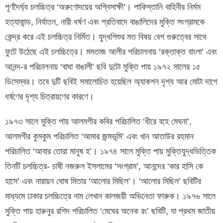
পূর্ণদৈর্ঘ্য চলচ্চিত্র ‘অরুণোদয়ের অগ্নিসাক্ষী’। পাকিস্তানি বাহিনীর নির্মম
হত্যাকান্ড, নির্যাতন, নারী ধর্ষণ এবং প্রতিবাদে বাঙালিদের মুক্তি সংগ্রামকে
কেন্দ্র করে এই চলচ্চিত্র নির্মিত। যুদ্ধশিশুর মত বিষয় বেশ গুরুত্বের সাথে
ফুটে উঠেছে এই চলচ্চিত্রে। মমতাজ আলীর পরিচালনায় ‘রক্তাক্ত বাংলা’ এবং
আনন্দ-র পরিচালনায় ‘বাঘা বাঙালী’ ছবি দুটো মুক্তি পায় ১৯৭২ সালের ১৫
ডিসেম্বর। তবে দুটি ছবিই সমালোচিত হয়েছিল অ্যাকশন দৃশ্য আর মোটা দাগে
ধর্ষণের দৃশ্য চিত্রায়ণের কারণে।
১৯৭৩ সালে মুক্তি পায় আলমগীর কবির পরিচালিত ‘ধীরে বহে মেঘনা’,
আলমগীর কুমকুম পরিচালিত ‘আমার জন্মভূমি’ এবং খান আতাউর রহমান
পরিচালিত ‘আবার তোরা মানুষ হ’। ১৯৭৪ সালে মুক্তি পায় মুক্তিযুদ্ধভিত্তিক
তিনটি চলচ্চিত্র- চাষী নজরুল ইসলামের ‘সংগ্রাম’, আনন্দের ‘কার হাসি কে
হাসে’ এবং নারায়ন ঘোষ মিতার ‘আলোর মিছিল’। ‘আলোর মিছিল’ ছবিটির
মাধ্যমে ঢাকার চলচ্চিত্রে নাম লেখান কালজয়ী অভিনেতা ফারুক। ১৯৭৬ সালে
মুক্তি পায় হারুনুর রশিদ পরিচালিত ‘মেঘের অনেক রং’ ছবিটি, যা প্রথম জাতীয়