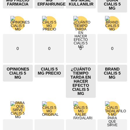
MG PRECIO
MG
MG NASIL
DURA
FARMACIA
ERFAHRUNGEN
KULLANILIR
CIALIS 5
MG
0
0
0
0
OPINIONES
CIALIS 5
¿CUÁNTO
BRAND
CIALIS 5
MG PRECIO
TIEMPO
CIALIS 5
MG
TARDA EN
MG
HACER
EFECTO
CIALIS 5
MG