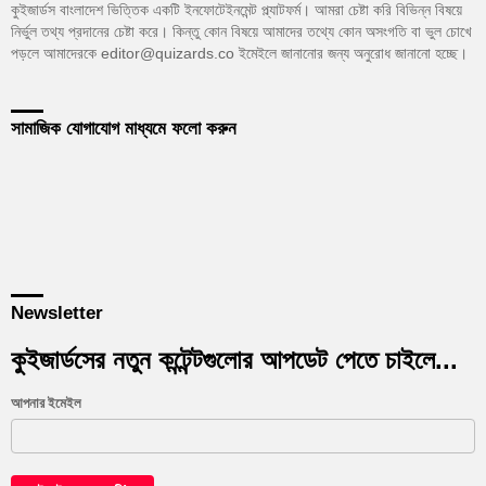
কুইজার্ডস বাংলাদেশ ভিত্তিক একটি ইনফোটেইনমেন্ট প্ল্যাটফর্ম। আমরা চেষ্টা করি বিভিন্ন বিষয়ে
নির্ভুল তথ্য প্রদানের চেষ্টা করে। কিন্তু কোন বিষয়ে আমাদের তথ্যে কোন অসংগতি বা ভুল চোখে
পড়লে আমাদেরকে editor@quizards.co ইমেইলে জানানোর জন্য অনুরোধ জানানো হচ্ছে।
সামাজিক যোগাযোগ মাধ্যমে ফলো করুন
Newsletter
কুইজার্ডসের নতুন কন্টেন্টগুলোর আপডেট পেতে চাইলে...
আপনার ইমেইল