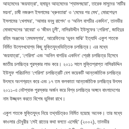
আহমেদের ‘জয়যাত্রা’, হুমায়ূন আহমেদের ‘শ্যামলছায়া’, তারেক মাসুদের ‘মাটির
ময়না’, চাষী নজরুল ইসলামের ‘ধ্রুবতারা’ ও ‘মেঘের পর মেঘ’, মোরশেদুল
ইসলামের ‘খেলাঘর’, ‘আমার বন্ধু রাশেদ’ ও ‘অনিল বাগচীর একদিন’, তানভীর
মোকাম্মেলের ‘রাবেয়া’ ও ‘জীবন ঢুলী’, নাসিরউদ্দীন ইউসুফের ‘গেরিলা’, জাহিদুর
রহিম অঞ্জনের ‘মেঘমল্লার’, আরেফিনের ‘ভুবন মাঝি’ ইত্যাদি একুশ শতকে
নির্মিত উল্লেখযোগ্য কিছু মুক্তিযুদ্ধভিত্তিক চলচ্চিত্র। এর মধ্যে
‘জয়যাত্রা’, ‘গেরিলা’ এবং ‘অনিল বাগচির একদিন’ শ্রেষ্ঠ চলচ্চিত্র হিসেবে
জাতীয় চলচ্চিত্র পুরস্কার লাভ করে। ২০১১ সালে মুক্তিপ্রাপ্ত নাসিরউদ্দিন
ইউসুফ পরিচালিত ‘গেরিলা’ চলচ্চিত্রটি বেশ কয়েকটি আন্তর্জাতিক চলচ্চিত্র
উৎসবে অংশগ্রহন করে এবং ১৭ তম কলকাতা আন্তর্জাতিক চলচ্চিত্র উৎসব
২০১১-এ নেটপ্যাক পুরস্কার অর্জন করে বিশ্ব চলচ্চিত্র অঙ্গনে বাংলাদেশের
নাম উজ্জ্বল করতে বিশেষ ভুমিকা রাখে।
একুশ শতকে মুক্তিযুদ্ধ নিয়ে তথ্যচিত্রও নির্মিত হয়েছে অনেক। তার মধ্যে
কাওসার চৌধুরীর ‘সেই রাতের কথা বলতে এসেছি’ (২০০২), তানভীর