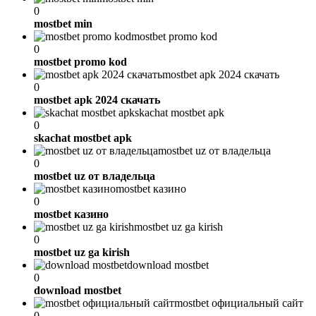
0
mostbet min
mostbet promo kod
0
mostbet promo kod
mostbet apk 2024 скачать
0
mostbet apk 2024 скачать
skachat mostbet apk
0
skachat mostbet apk
mostbet uz от владельца
0
mostbet uz от владельца
mostbet казино
0
mostbet казино
mostbet uz ga kirish
0
mostbet uz ga kirish
download mostbet
0
download mostbet
mostbet официальный сайт
0