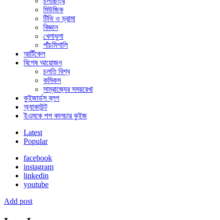
চলচ্চিত্র
মিউজিক
টিভি ও ড্রামা
বিজ্ঞান
খেলাধুলা
পাঁচমিশালি
আর্টিকেল
বিশেষ আয়োজন
চলতি বিশ্ব
কমিকস
সাম্রাজ্যের সময়রেখা
কুইজার্ডস ব্লগ
অ্যাকাউন্ট
ইএমকে পপ কালচার কুইজ
Latest
Popular
facebook
instagram
linkedin
youtube
Add post