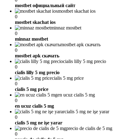
mostbet официальный сайт
mostbet skachat ios
0
mostbet skachat ios
minnaz mostbet
0
minnaz mostbet
mostbet apk скачать
0
mostbet apk скачать
cialis lilly 5 mg precio
0
cialis lilly 5 mg precio
cialis 5 mg price
0
cialis 5 mg price
en ucuz cialis 5 mg
0
en ucuz cialis 5 mg
cialis 5 mg ne işe yarar
0
cialis 5 mg ne işe yarar
precio de cialis de 5 mg
0