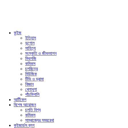
কুইজ
ইতিহাস
ভূগোল
সাহিত্য
সংস্কৃতি ও জীবনযাপন
মিথলজি
কমিকস
চলচ্চিত্র
মিউজিক
টিভি ও ড্রামা
বিজ্ঞান
খেলাধুলা
পাঁচমিশালি
আর্টিকেল
বিশেষ আয়োজন
চলতি বিশ্ব
কমিকস
সাম্রাজ্যের সময়রেখা
কুইজার্ডস ব্লগ