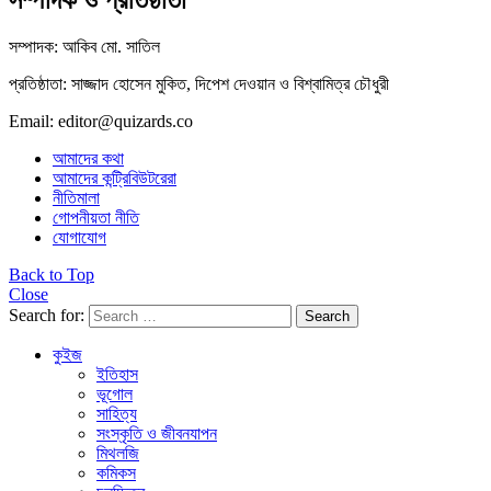
সম্পাদক ও প্রতিষ্ঠাতা
সম্পাদক: আকিব মো. সাতিল
প্রতিষ্ঠাতা: সাজ্জাদ হোসেন মুকিত, দিপেশ দেওয়ান ও বিশ্বামিত্র চৌধুরী
Email: editor@quizards.co
আমাদের কথা
আমাদের কন্ট্রিবিউটরেরা
নীতিমালা
গোপনীয়তা নীতি
যোগাযোগ
Back to Top
Close
Search for:
Search
কুইজ
ইতিহাস
ভূগোল
সাহিত্য
সংস্কৃতি ও জীবনযাপন
মিথলজি
কমিকস