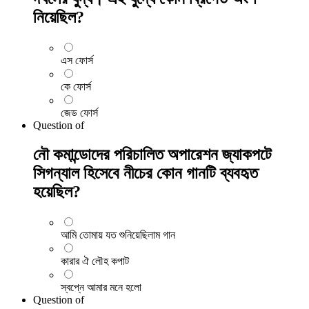
নিয়েছিল?
এস ফোর্স
কে ফোর্স
জেড ফোর্স
Question
of
নৌ কমান্ডোদের পরিচালিত অপারেশন জ্যাকপটে
সিগন্যাল হিসেবে নীচের কোন গানটি ব্যবহৃত
হয়েছিল?
আমি তোমায় যত শুনিয়েছিলাম গান
কারার ঐ লৌহ কপাট
স্বপ্নে আমার মনে হলো
Question
of