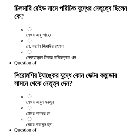
চিলমারি রেইড নামে পরিচিত যুদ্ধের নেতৃত্বে ছিলেন
কে?
মেজর আবু তাহের
লে. কর্নেল জিয়াউর রহমান
স্কোয়াড্রন লিডার হামিদুল্লাহ খান
Question
of
শিরোমণির ট্যাঙ্কের যুদ্ধে কোন সেক্টর কমান্ডার
সামনে থেকে নেতৃত্ব দেন?
মেজর আবুল মনজুর
মেজর আবদুর রব
মেজর নাজমুল হুদা
Question
of